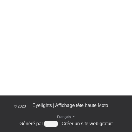
Eyelights | Affichage tête haute Moto
© 2023
​
Français
Généré par
- Créer un
site web gratuit